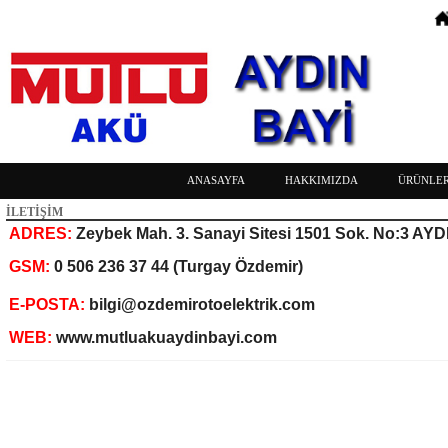
ANASAYFA
HAKKIMIZDA
ÜRÜNLER
İLETİŞİM
ADRES:
Zeybek Mah. 3. Sanayi Sitesi 1501 Sok. No:3 AYD
GSM:
0 506 236 37 44 (Turgay Özdemir)
E-POSTA:
bilgi@ozdemirotoelektrik.com
WEB:
www.mutluakuaydinbayi.com